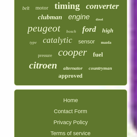
timing
converter
motor
belt
engine
clubman
diesel
peugeot
ford
high
bosch
catalytic
sensor
type
mazda
cooper
fuel
pressure
citroen
alternator
countryman
approved
Home
Contact Form
Privacy Policy
Terms of service