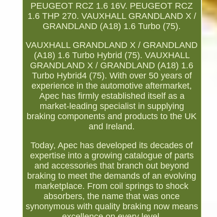
PEUGEOT RCZ 1.6 16V. PEUGEOT RCZ
1.6 THP 270. VAUXHALL GRANDLAND X /
GRANDLAND (A18) 1.6 Turbo (75).
VAUXHALL GRANDLAND X / GRANDLAND
(A18) 1.6 Turbo Hybrid (75). VAUXHALL
GRANDLAND X / GRANDLAND (A18) 1.6
Turbo Hybrid4 (75). With over 50 years of
experience in the automotive aftermarket,
Apec has firmly established itself as a
market-leading specialist in supplying
braking components and products to the UK
and Ireland.
Today, Apec has developed its decades of
expertise into a growing catalogue of parts
and accessories that branch out beyond
braking to meet the demands of an evolving
marketplace. From coil springs to shock
absorbers, the name that was once
synonymous with quality braking now means
excellence on every level.