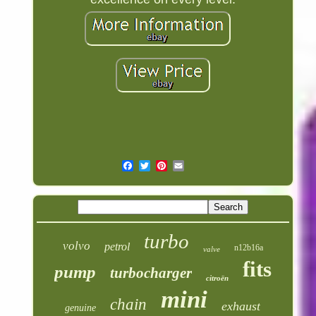
turbo
volvo
petrol
n12b16a
valve
fits
pump
turbocharger
citroën
mini
chain
exhaust
genuine