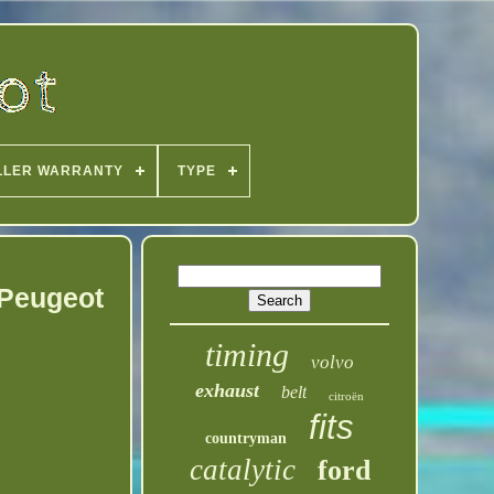
LLER WARRANTY
TYPE
 Peugeot
timing
volvo
exhaust
belt
citroën
fits
countryman
catalytic
ford