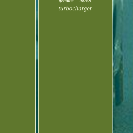
motor
genuine
turbocharger