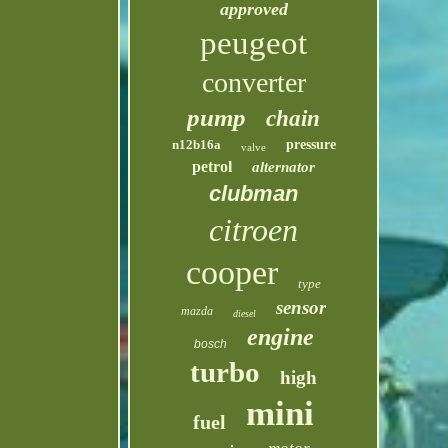
approved
peugeot
converter
pump
chain
n12b16a
pressure
valve
petrol
alternator
clubman
citroen
cooper
type
sensor
mazda
diesel
engine
bosch
turbo
high
mini
fuel