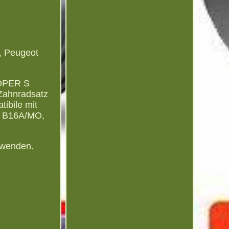
 Peugeot
OPER S
ahnradsatz
ibile mit
, B16A/MO,
erwenden.