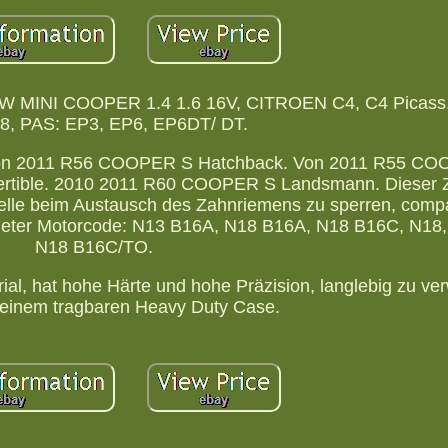
 MINI COOPER 1.4 1.6 16V, CITROEN C4, C4 Picass,
08, PAS: EP3, EP6, EP6DT/ DT.
on 2011 R56 COOPER S Hatchback. Von 2011 R55 CO
ible. 2010 2011 R60 COOPER S Landsmann. Dieser Z
lle beim Austausch des Zahnriemens zu sperren, compat
ter Motorcode: N13 B16A, N18 B16A, N18 B16C, N18
N18 B16C/TO.
ial, hat hohe Härte und hohe Präzision, langlebig zu v
einem tragbaren Heavy Duty Case.